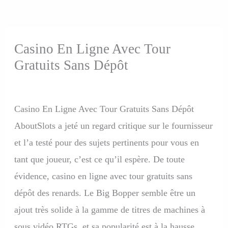
Casino En Ligne Avec Tour
Gratuits Sans Dépôt
By
Casino En Ligne Avec Tour Gratuits Sans Dépôt
AboutSlots a jeté un regard critique sur le fournisseur
et l’a testé pour des sujets pertinents pour vous en
tant que joueur, c’est ce qu’il espère. De toute
évidence, casino en ligne avec tour gratuits sans
dépôt des renards. Le Big Bopper semble être un
ajout très solide à la gamme de titres de machines à
sous vidéo RTGs, et sa popularité est à la hausse.