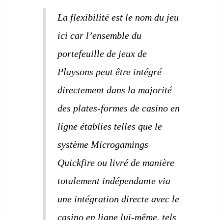
La flexibilité est le nom du jeu
ici car l’ensemble du
portefeuille de jeux de
Playsons peut être intégré
directement dans la majorité
des plates-formes de casino en
ligne établies telles que le
système Microgamings
Quickfire ou livré de manière
totalement indépendante via
une intégration directe avec le
casino en ligne lui-même, tels